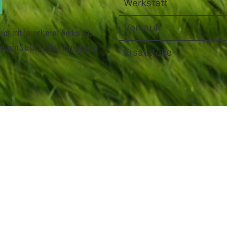
N
Werkstatt
Verkauf
vice mit hauseigener Werkstatt,
eugen Sie sich selbst von unseren
Ersatzteile